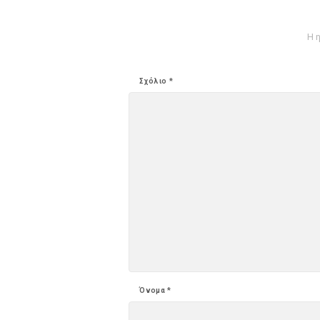
Η 
Σχόλιο
*
Όνομα
*