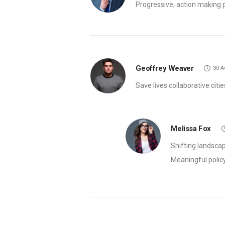
Progressive; action making p
Geoffrey Weaver
30 Α
Save lives collaborative citie
Melissa Fox
Shifting landscap
Meaningful polic