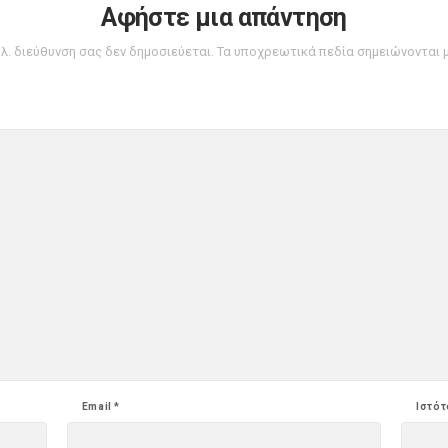
Αφήστε μια απάντηση
ηλ. διεύθυνση σας δεν δημοσιεύεται.
Τα υποχρεωτικά πεδία σημειώνονται 
Email
*
Ιστό