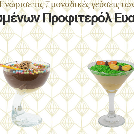
Γνώρισε τις 7 μοναδικές γεύσεις τω
μένων Προφιτερόλ Ευ
Αν λατρεύεις την
Ονειρική γεύση με την
«κλασσική» γεύση
απόλυτη γευστική
προφιτερόλ, αυτή είναι η
ισορροπία της λευκής
κατάλληλη επιλογή
σοκολάτας