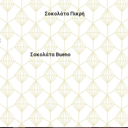
Σοκολάτα Πικρή
Η 7η γεύση προφιτερόλ που έχει κερδίσει
την καρδιά σας!
Σοκολάτα Bueno