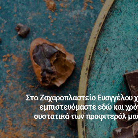
Στο Ζαχαροπλαστείο Ευαγγέλου χ
εμπιστευόμαστε εδώ και χρόν
συστατικά των προφιτερόλ μας