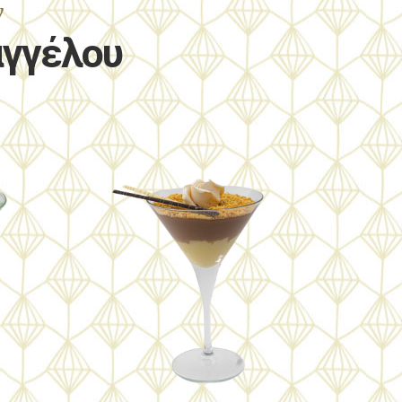
ν
αγγέλου
Για τους λάτρεις των bitter
γεύσεων