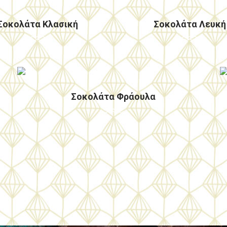
Σοκολάτα Κλασική
Σοκολάτα Λευκή
Για μια δροσερή φρουτώδη εμπειρία
Σοκολάτα Φράουλα