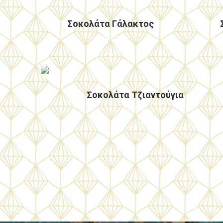
Σοκολάτα Γάλακτος
Μια ιδιαίτερη γεύση που πρέπει να
δοκιμάσεις!
Σοκολάτα Τζιαντούγια