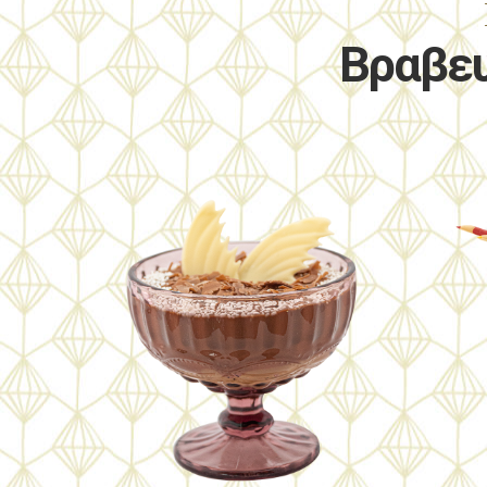
Βραβευ
Για τους λάτρεις των
γλυκών γεύσεων