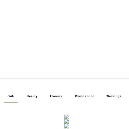
ΟΛΑ
Beauty
Flowers
Photoshoot
Weddings
d ac sem purus
Bibendum vestib
s posuere molestie
Sagittis ut lor
aecenas tellus
Pellentesque ri