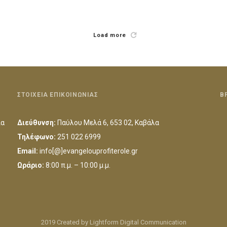
Load more
ΣΤΟΙΧΕΙΑ ΕΠΙΚΟΙΝΩΝΙΑΣ
Β
ια
Διεύθυνση:
Παύλου Μελά 6, 653 02, Καβάλα
Τηλέφωνο:
251 022 6999
Email:
info[@]evangelouprofiterole.gr
Ωράριο:
8:00 π.μ. – 10:00 μ.μ.
2019 Created by Lightform Digital Communication