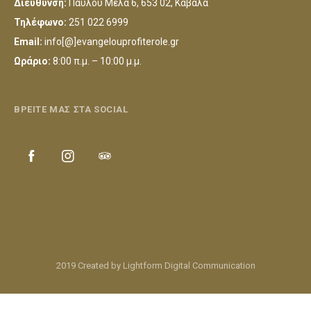
Διεύθυνση:
Παύλου Μελά 6, 653 02, Καβάλα
Τηλέφωνο:
251 022 6999
Email:
info[@]evangelouprofiterole.gr
Ωράριο:
8:00 π.μ. – 10:00 μ.μ.
ΒΡΕΙΤΕ ΜΑΣ ΣΤΑ SOCIAL
2019 Created by Lightform Digital Communication