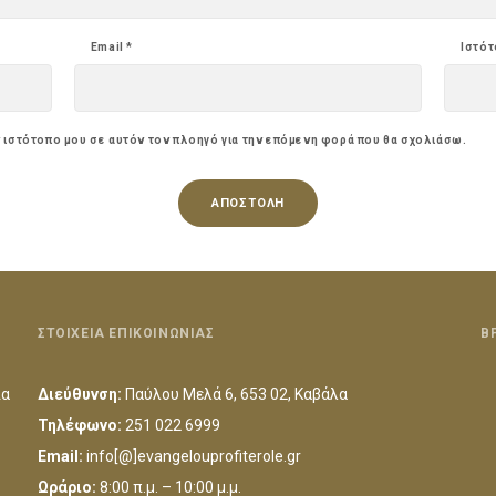
Email
*
Ιστό
ν ιστότοπο μου σε αυτόν τον πλοηγό για την επόμενη φορά που θα σχολιάσω.
ΣΤΟΙΧΕΙΑ ΕΠΙΚΟΙΝΩΝΙΑΣ
Β
ια
Διεύθυνση:
Παύλου Μελά 6, 653 02, Καβάλα
Τηλέφωνο:
251 022 6999
Email:
info[@]evangelouprofiterole.gr
Ωράριο:
8:00 π.μ. – 10:00 μ.μ.