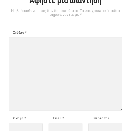
Αφήστε μια απάντηση
Η ηλ. διεύθυνση σας δεν δημοσιεύεται.
Τα υποχρεωτικά πεδία
σημειώνονται με
*
Σχόλιο
*
Όνομα
*
Email
*
Ιστότοπος