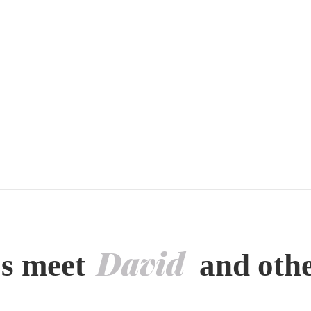
David
's meet
and other