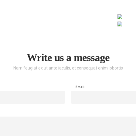
Write us a message
Nam feugiat ex ut ante iaculis, et consequat enim lobortis
Email