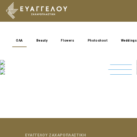
ΟΛΑ
Beauty
Flowers
Photoshoot
Weddings
26 Αυγούστου 2016
in
Beauty
2
0
26 Αυγούστου 2016
in
Flowers
3
0
Beauty
26 Αυγούστου 2016
in
Beauty
0
0
Flowers
Beauty
ΕΥΑΓΓΕΛΟΥ ΖΑΧΑΡΟΠΛΑΣΤΙΚΗ