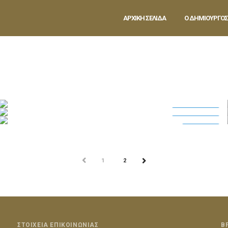
ΑΡΧΙΚΗ ΣΕΛΙΔΑ
Ο ΔΗΜΙΟΥΡΓΟΣ
26 Αυγούστου 2016
in
Photoshoot
3
0
26 Αυγούστου 2016
in
Photoshoot
3
0
Photoshoot
26 Αυγούστου 2016
in
Beauty
2
0
Photoshoot
Beauty
ΠΡΟΗΓ
1
2
ΕΠΟΜ
ΣΤΟΙΧΕΙΑ ΕΠΙΚΟΙΝΩΝΙΑΣ
Β