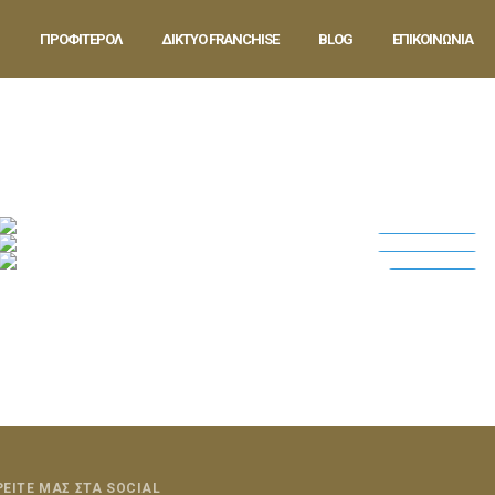
ΠΡΟΦΙΤΕΡΟΛ
ΔΙΚΤΥΟ FRANCHISE
BLOG
ΕΠΙΚΟΙΝΩΝΙΑ
26 Αυγούστου 2016
in
Weddings
0
0
26 Αυγούστου 2016
in
Weddings
2
0
Weddings
26 Αυγούστου 2016
in
Flowers
0
0
Weddings
Flowers
ΡΕΙΤΕ ΜΑΣ ΣΤΑ SOCIAL