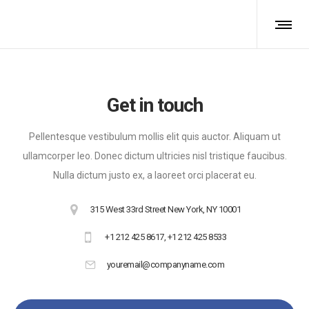
Get in touch
Pellentesque vestibulum mollis elit quis auctor. Aliquam ut
ullamcorper leo. Donec dictum ultricies nisl tristique faucibus.
Nulla dictum justo ex, a laoreet orci placerat eu.
315 West 33rd Street New York, NY 10001
+1 212 425 8617, +1 212 425 8533
youremail@companyname.com