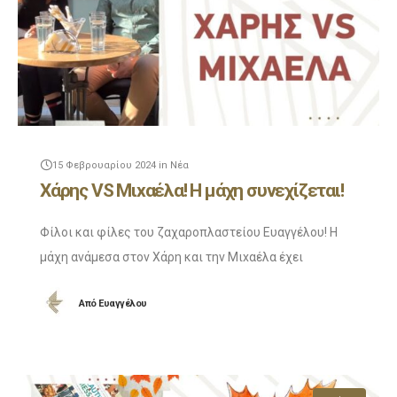
15 Φεβρουαρίου 2024
in
Νέα
Χάρης VS Μιxαέλα! Η μάχη συνεχίζεται!
Φίλοι και φίλες του ζαχαροπλαστείου Ευαγγέλου! Η
μάχη ανάμεσα στον Χάρη και την Μιxαέλα έχει
φουντώσει για τα καλά! Πλέον σε κάθε βίντεο
Από
Ευαγγέλου
συμμετέχουν άλλα 2 αμερόληπτα ( λέμε τώρα