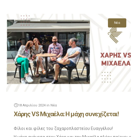
Δες το νέο επεισόδιο και δες τι έγινε αυτή την φορά!
Και αφού το δείτε μην ξεχάσετε να μπείτε στο Ευάγγελου Club
Νέα
Enjoy!
18 Απριλίου 2024
in
Νέα
Χάρης VS Μιχαέλα: Η μάχη συνεχίζεται!
Φίλοι και φίλες του ζαχαροπλαστείου Ευαγγέλου!