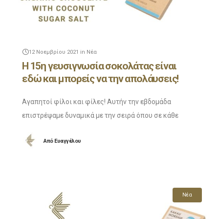
12 Νοεμβρίου 2021
in
Νέα
Η 15η γευσιγνωσία σοκολάτας είναι
εδώ και μπορείς να την απολάυσεις!
Αγαπητοί φίλοι και φίλες! Αυτήν την εβδομάδα
επιστρέψαμε δυναμικά με την σειρά όπου σε κάθε
Facebook live μας κάνουμε μια γευσιγνωσία μιας
Από
Ευαγγέλου
ιδιαίτερης σοκολάτας! Για αυτή την εβδομάδα μιλάμε
για
Νέα