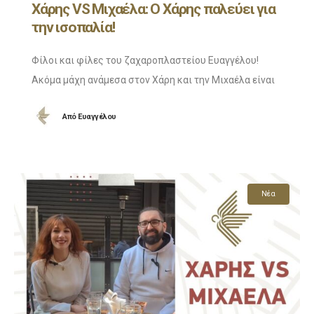
Χάρης VS Μιχαέλα: Ο Χάρης παλεύει για
την ισοπαλία!
Φίλοι και φίλες του ζαχαροπλαστείου Ευαγγέλου!
Ακόμα μάχη ανάμεσα στον Χάρη και την Μιxαέλα είναι
διαθέσιμη! Ο Χάρης παλεύει για την ισοπαλία και
Από
Ευαγγέλου
ξεκινάει δυναμικά το βίντεο. Θα τα καταφέρει;
Νέα