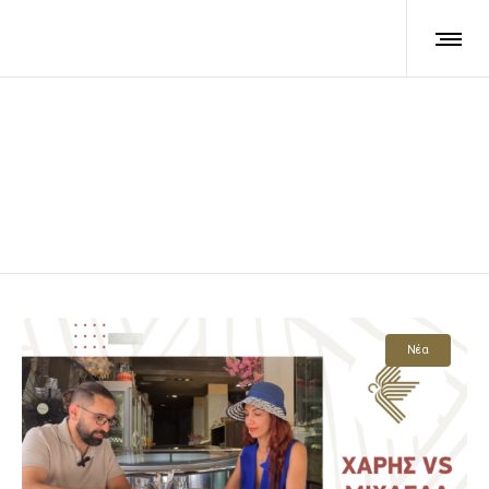
Blog tiled content style
Νέα