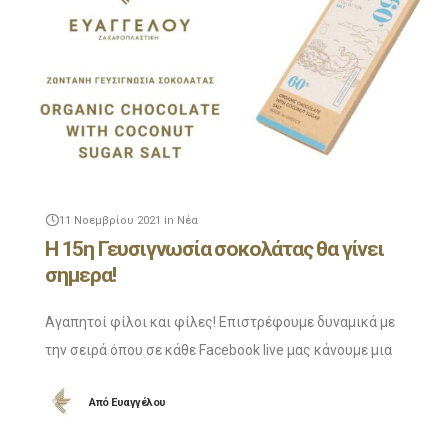
11 Νοεμβρίου 2021
in
Νέα
Η 15η Γευσιγνωσία σοκολάτας θα γίνει
σημερα!
Αγαπητοί φίλοι και φίλες! Επιστρέφουμε δυναμικά με
την σειρά όπου σε κάθε Facebook live μας κάνουμε μια
γευσιγνωσία μιας ιδιαίτερης σοκολάτας! Για αυτή την
Από
Ευαγγέλου
εβδομάδα μιλάμε για την σοκολάτα kakau