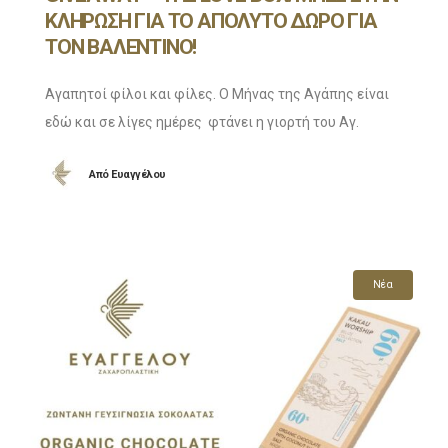
ΚΛΗΡΩΣΗ ΓΙΑ ΤΟ ΑΠΟΛΥΤΟ ΔΩΡΟ ΓΙΑ
ΤΟΝ ΒΑΛΕΝΤΙΝΟ!
Αγαπητοί φίλοι και φίλες. Ο Μήνας της Αγάπης είναι
εδώ και σε λίγες ημέρες φτάνει η γιορτή του Αγ.
Βαλεντίνου και για φέτος στο Ζαχαροπλαστείο
Από
Ευαγγέλου
Ευαγγέλου έχουμε κάτι ξεχωριστό για
Νέα