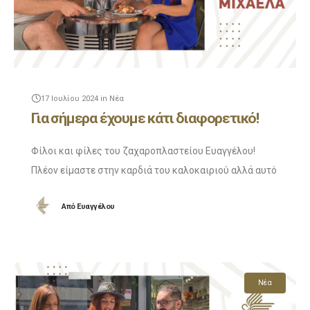
17 Ιουλίου 2024
in
Νέα
Για σήμερα έχουμε κάτι διαφορετικό!
Φίλοι και φίλες του ζαχαροπλαστείου Ευαγγέλου!
Πλέον είμαστε στην καρδιά του καλοκαιριού αλλά αυτό
δεν μας πτοεί! Στο σημερινό επεισόδιο θα δείτε μόνο
Από
Ευαγγέλου
τον Χάρη και τη Μιxαέλα να συνεχίζουν
Νέα