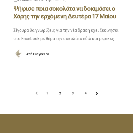
11 Μαΐου 2021
in
Ψηφοφορίες
Ψήφισε ποια σοκολάτα να δοκιμάσει ο
Χάρης την ερχόμενη Δευτέρα 17 Μαίου
Σίγουρα θα γνωρίζεις για την νέα δράση έχει ξεκινήσει
στο Facebook με θέμα την σοκολάτα εδώ και μερικές
εβδομάδες! Κάθε Δευτέρα ο Χάρης Καραγιάννης κάνει
Από
Ευαγγέλου
ένα LIVE στην σελίδα μας
ΠΡΟΗΓ
1
2
3
4
ΕΠΟΜ