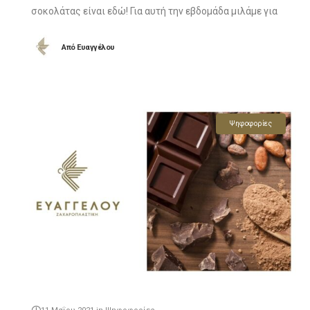
σοκολάτας είναι εδώ! Για αυτή την εβδομάδα μιλάμε για
την σοκολάτα kakau warship madagascar collection
Από
Ευαγγέλου
100% κακαόμαζα. Δείτε το βίντεο και stay tuned
Ψηφοφορίες