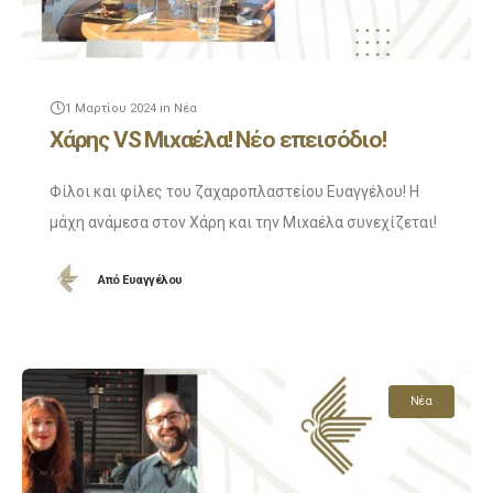
1 Μαρτίου 2024
in
Νέα
Χάρης VS Μιxαέλα! Νέο επεισόδιο!
Φίλοι και φίλες του ζαχαροπλαστείου Ευαγγέλου! Η
μάχη ανάμεσα στον Χάρη και την Μιxαέλα συνεχίζεται!
Το νέο επεισόδιο είναι πλέον εδώ και μπορείτε να το
Από
Ευαγγέλου
δείτε άμεσα. Και αφού το
Νέα