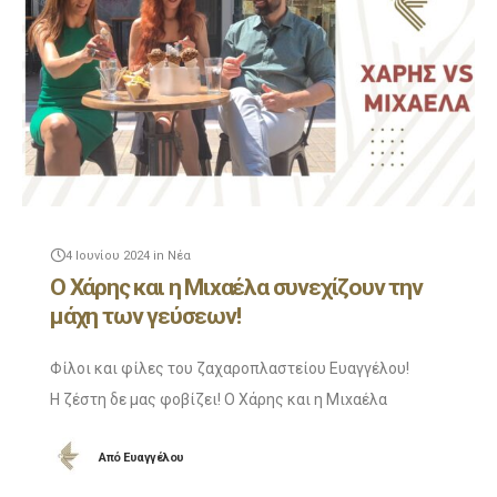
4 Ιουνίου 2024
in
Νέα
Ο Χάρης και η Μιxαέλα συνεχίζουν την
μάχη των γεύσεων!
Φίλοι και φίλες του ζαχαροπλαστείου Ευαγγέλου!
Η ζέστη δε μας φοβίζει! Ο Χάρης και η Μιxαέλα
συνεχίζουν την μάχη των γεύσεων και τον προτάσεων
Από
Ευαγγέλου
προφιτερόλ κανονικά!
Για ακόμα μια φορά και οι 2 δημιουργούν μοναδικούς γευστικού