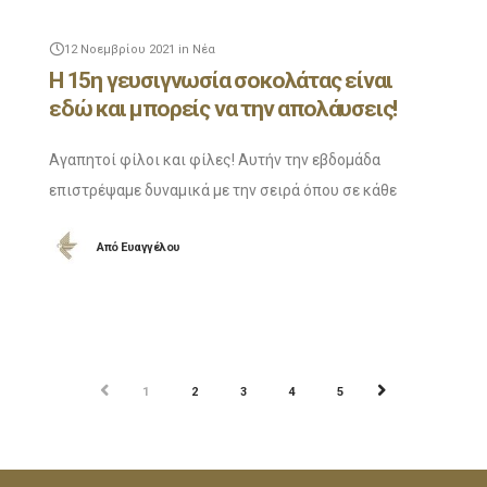
12 Νοεμβρίου 2021
in
Νέα
Η 15η γευσιγνωσία σοκολάτας είναι
εδώ και μπορείς να την απολάυσεις!
Αγαπητοί φίλοι και φίλες! Αυτήν την εβδομάδα
επιστρέψαμε δυναμικά με την σειρά όπου σε κάθε
Facebook live μας κάνουμε μια γευσιγνωσία μιας
Από
Ευαγγέλου
ιδιαίτερης σοκολάτας! Για αυτή την εβδομάδα μιλάμε
για
ΠΡΟΗΓ
ΕΠΟΜ
1
2
3
4
5