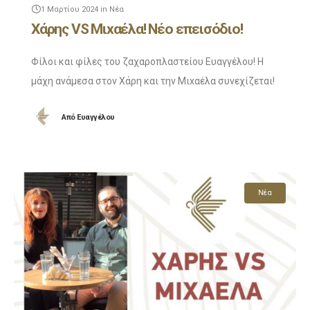
1 Μαρτίου 2024
in
Νέα
Χάρης VS Μιxαέλα! Νέο επεισόδιο!
Φίλοι και φίλες του ζαχαροπλαστείου Ευαγγέλου! Η
μάχη ανάμεσα στον Χάρη και την Μιxαέλα συνεχίζεται!
Το νέο επεισόδιο είναι πλέον εδώ και μπορείτε να το
Από
Ευαγγέλου
δείτε άμεσα. Και αφού το
Νέα