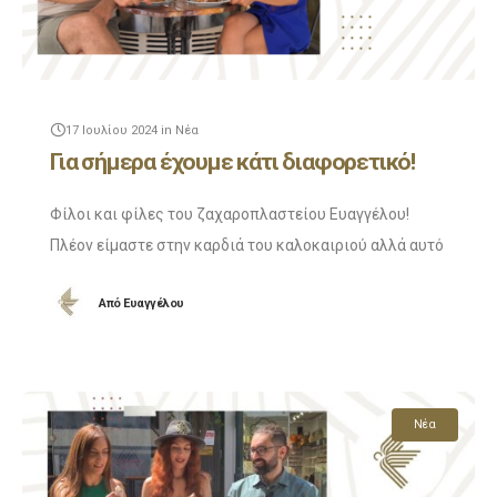
17 Ιουλίου 2024
in
Νέα
Για σήμερα έχουμε κάτι διαφορετικό!
Φίλοι και φίλες του ζαχαροπλαστείου Ευαγγέλου!
Πλέον είμαστε στην καρδιά του καλοκαιριού αλλά αυτό
δεν μας πτοεί! Στο σημερινό επεισόδιο θα δείτε μόνο
Από
Ευαγγέλου
τον Χάρη και τη Μιxαέλα να συνεχίζουν
Νέα