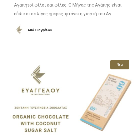
Αγαπητοί φίλοι και φίλες. Ο Μήνας της Αγάπης είναι
εδώ και σε λίγες ημέρες φτάνει η γιορτή του Αγ.
Βαλεντίνου και για φέτος στο Ζαχαροπλαστείο
Από
Ευαγγέλου
Ευαγγέλου έχουμε κάτι ξεχωριστό για
Νέα