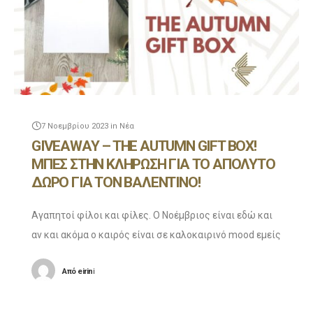
7 Νοεμβρίου 2023
in
Νέα
GIVEAWAY – THE AUTUMN GIFT BOX!
ΜΠΕΣ ΣΤΗΝ ΚΛΗΡΩΣΗ ΓΙΑ ΤΟ ΑΠΟΛΥΤΟ
ΔΩΡΟ ΓΙΑ ΤΟΝ ΒΑΛΕΝΤΙΝΟ!
Αγαπητοί φίλοι και φίλες. Ο Νοέμβριος είναι εδώ και
αν και ακόμα ο καιρός είναι σε καλοκαιρινό mood εμείς
λατρέυουμε το φθινόπωρο, οπότε στο
Από
eirini
Ζαχαροπλαστείο Ευαγγέλου έχουμε κάτι ξεχωριστό
για