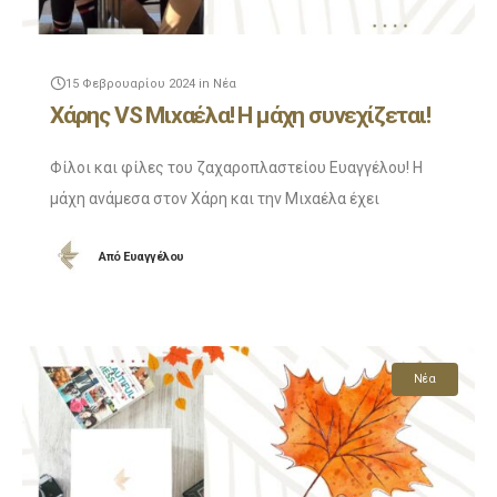
15 Φεβρουαρίου 2024
in
Νέα
Χάρης VS Μιxαέλα! Η μάχη συνεχίζεται!
Φίλοι και φίλες του ζαχαροπλαστείου Ευαγγέλου! Η
μάχη ανάμεσα στον Χάρη και την Μιxαέλα έχει
φουντώσει για τα καλά! Πλέον σε κάθε βίντεο
Από
Ευαγγέλου
συμμετέχουν άλλα 2 αμερόληπτα ( λέμε τώρα
Νέα