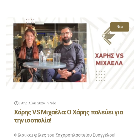
Και αφού το δείτε μην ξεχάσετε να μπείτε στο Ευάγγελου Club
Enjoy!
Νέα
8 Απριλίου 2024
in
Νέα
Χάρης VS Μιχαέλα: Ο Χάρης παλεύει για
την ισοπαλία!
Φίλοι και φίλες του ζαχαροπλαστείου Ευαγγέλου!