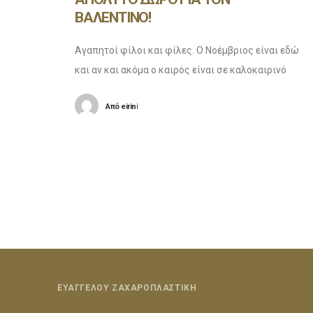
ΒΑΛΕΝΤΙΝΟ!
Αγαπητοί φίλοι και φίλες. Ο Νοέμβριος είναι εδώ
και αν και ακόμα ο καιρός είναι σε καλοκαιρινό
mood εμείς λατρέυουμε το φθινόπωρο, οπότε στο
Από
eirini
Ζαχαροπλαστείο Ευαγγέλου έχουμε κάτι
ξεχωριστό για
ΕΥΑΓΓΕΛΟΥ ΖΑΧΑΡΟΠΛΑΣΤΙΚΗ