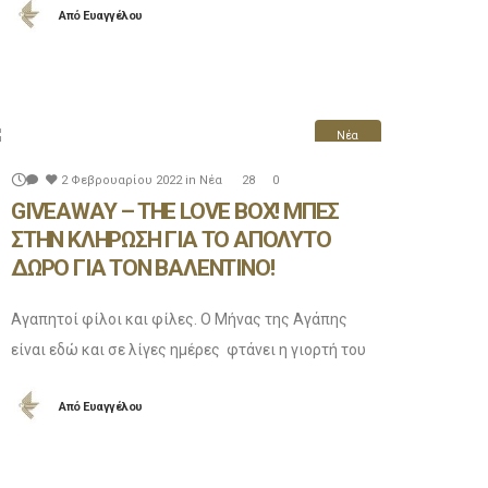
Από
Ευαγγέλου
συμμετέχουν άλλα 2 αμερόληπτα ( λέμε τώρα
Νέα
2 Φεβρουαρίου 2022
in
Νέα
28
0
GIVEAWAY – THE LOVE BOX! ΜΠΕΣ
ΣΤΗΝ ΚΛΗΡΩΣΗ ΓΙΑ ΤΟ ΑΠΟΛΥΤΟ
ΔΩΡΟ ΓΙΑ ΤΟΝ ΒΑΛΕΝΤΙΝΟ!
Αγαπητοί φίλοι και φίλες. Ο Μήνας της Αγάπης
είναι εδώ και σε λίγες ημέρες φτάνει η γιορτή του
Αγ. Βαλεντίνου και για φέτος στο Ζαχαροπλαστείο
Από
Ευαγγέλου
Ευαγγέλου έχουμε κάτι ξεχωριστό για