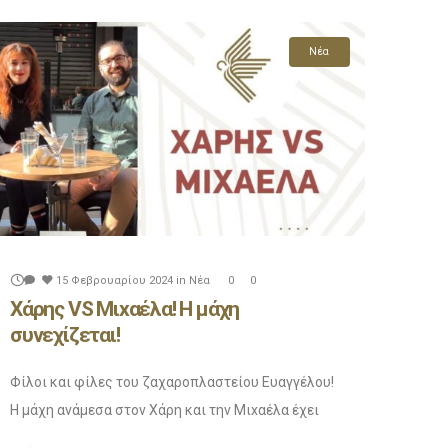
Enjoy!
ub συμπληρώνοντας την φόρμα από κάτω γιατί θα ξεκινήσουμε μερικές
Νέα
15 Φεβρουαρίου 2024
in
Νέα
0
0
Χάρης VS Μιxαέλα! Η μάχη
συνεχίζεται!
Φίλοι και φίλες του ζαχαροπλαστείου Ευαγγέλου!
Η μάχη ανάμεσα στον Χάρη και την Μιxαέλα έχει
φουντώσει για τα καλά! Πλέον σε κάθε βίντεο