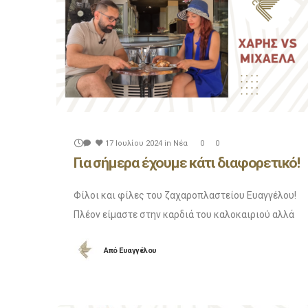
17 Ιουλίου 2024
in
Νέα
0
0
Για σήμερα έχουμε κάτι διαφορετικό!
Φίλοι και φίλες του ζαχαροπλαστείου Ευαγγέλου!
Πλέον είμαστε στην καρδιά του καλοκαιριού αλλά
αυτό δεν μας πτοεί! Στο σημερινό επεισόδιο θα
Από
Ευαγγέλου
δείτε μόνο τον Χάρη και τη Μιxαέλα να συνεχίζουν