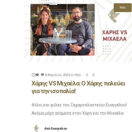
Νέα
8 Απριλίου 2024
in
Νέα
0
0
Χάρης VS Μιχαέλα: Ο Χάρης παλεύει
για την ισοπαλία!
Φίλοι και φίλες του ζαχαροπλαστείου Ευαγγέλου!
Ακόμα μάχη ανάμεσα στον Χάρη και την Μιxαέλα
είναι διαθέσιμη! Ο Χάρης παλεύει για την ισοπαλία
Από
Ευαγγέλου
και ξεκινάει δυναμικά το βίντεο. Θα τα καταφέρει;