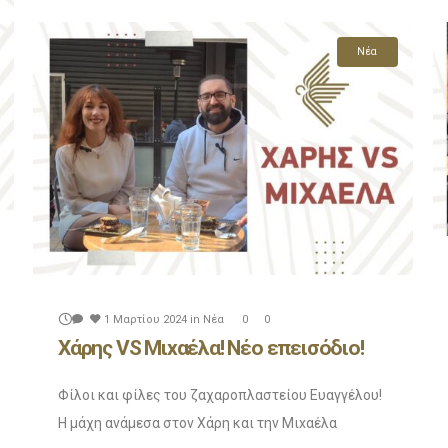
Δες το νέο επεισόδιο και δες τι έγινε αυτή την φορά!
Και αφού το δείτε μην ξεχάσετε να μπείτε στο Ευάγγελου Cl
Νέα
Enjoy!
1 Μαρτίου 2024
in
Νέα
0
0
Χάρης VS Μιxαέλα! Νέο επεισόδιο!
Φίλοι και φίλες του ζαχαροπλαστείου Ευαγγέλου!
Η μάχη ανάμεσα στον Χάρη και την Μιxαέλα