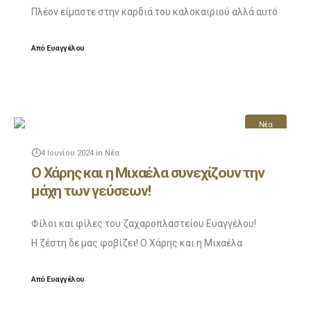
Πλέον είμαστε στην καρδιά του καλοκαιριού αλλά αυτό
δεν μας πτοεί! Στο σημερινό επεισόδιο θα δείτε μόνο
Από
Ευαγγέλου
τον Χάρη και τη Μιxαέλα να συνεχίζουν
Νέα
4 Ιουνίου 2024
in
Νέα
Ο Χάρης και η Μιxαέλα συνεχίζουν την
μάχη των γεύσεων!
Φίλοι και φίλες του ζαχαροπλαστείου Ευαγγέλου!
Η ζέστη δε μας φοβίζει! Ο Χάρης και η Μιxαέλα
συνεχίζουν την μάχη των γεύσεων και τον προτάσεων
Από
Ευαγγέλου
προφιτερόλ κανονικά!
Για ακόμα μια φορά και οι 2 δημιουργούν μοναδικούς γευστικού