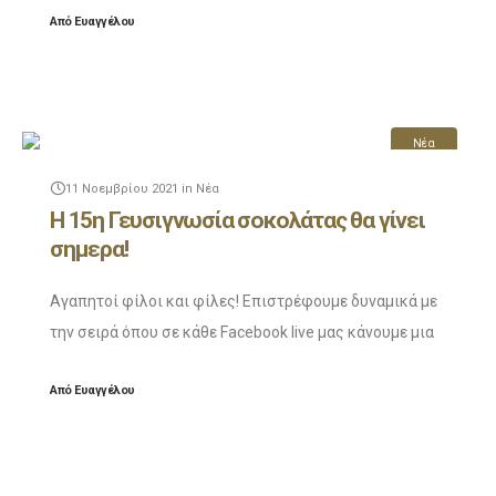
Από
Ευαγγέλου
ιδιαίτερης σοκολάτας! Για αυτή την εβδομάδα μιλάμε
για
Νέα
11 Νοεμβρίου 2021
in
Νέα
Η 15η Γευσιγνωσία σοκολάτας θα γίνει
σημερα!
Αγαπητοί φίλοι και φίλες! Επιστρέφουμε δυναμικά με
την σειρά όπου σε κάθε Facebook live μας κάνουμε μια
γευσιγνωσία μιας ιδιαίτερης σοκολάτας! Για αυτή την
Από
Ευαγγέλου
εβδομάδα μιλάμε για την σοκολάτα kakau