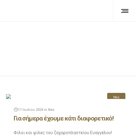
Blog masonry full width
Νέα
17 Ιουλίου 2024
in
Νέα
Για σήμερα έχουμε κάτι διαφορετικό!
Φίλοι και φίλες του ζαχαροπλαστείου Ευαγγέλου!