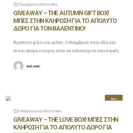
7 Νοεμβρίου 2023
in
Νέα
GIVEAWAY – THE AUTUMN GIFT BOX!
ΜΠΕΣ ΣΤΗΝ ΚΛΗΡΩΣΗ ΓΙΑ ΤΟ ΑΠΟΛΥΤΟ
ΔΩΡΟ ΓΙΑ ΤΟΝ ΒΑΛΕΝΤΙΝΟ!
Αγαπητοί φίλοι και φίλες. Ο Νοέμβριος είναι εδώ και
αν και ακόμα ο καιρός είναι σε καλοκαιρινό mood εμείς
λατρέυουμε το φθινόπωρο, οπότε στο
Από
eirini
Ζαχαροπλαστείο Ευαγγέλου έχουμε κάτι ξεχωριστό
για
Νέα
2 Φεβρουαρίου 2022
in
Νέα
GIVEAWAY – THE LOVE BOX! ΜΠΕΣ ΣΤΗΝ
ΚΛΗΡΩΣΗ ΓΙΑ ΤΟ ΑΠΟΛΥΤΟ ΔΩΡΟ ΓΙΑ