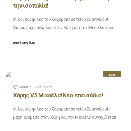
την ισοπαλία!
Φίλοι και φίλες του ζαχαροπλαστείου Ευαγγέλου!
Ακόμα μάχη ανάμεσα στον Χάρη και την Μιxαέλα είναι
διαθέσιμη! Ο Χάρης παλεύει για την ισοπαλία και
Από
Ευαγγέλου
ξεκινάει δυναμικά το βίντεο. Θα τα καταφέρει;
Νέα
1 Μαρτίου 2024
in
Νέα
Χάρης VS Μιxαέλα! Νέο επεισόδιο!
Φίλοι και φίλες του ζαχαροπλαστείου Ευαγγέλου! Η
μάχη ανάμεσα στον Χάρη και την Μιxαέλα συνεχίζεται!
Το νέο επεισόδιο είναι πλέον εδώ και μπορείτε να το