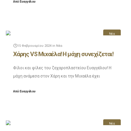
Από
Ευαγγέλου
δείτε άμεσα. Και αφού το
Νέα
15 Φεβρουαρίου 2024
in
Νέα
Χάρης VS Μιxαέλα! Η μάχη συνεχίζεται!
Φίλοι και φίλες του ζαχαροπλαστείου Ευαγγέλου! Η
μάχη ανάμεσα στον Χάρη και την Μιxαέλα έχει
φουντώσει για τα καλά! Πλέον σε κάθε βίντεο
Από
Ευαγγέλου
συμμετέχουν άλλα 2 αμερόληπτα ( λέμε τώρα
Νέα