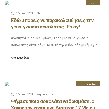
Νέα
11 Μαΐου 2021
in
Νέα
Εδώ μπορείς να παρακολουθήσεις την
γευσιγνωσία σοκολάτας…Enjoy!
Αγαπητοί φίλοι και φίλες! Άλλη μία γευσιγνωσία
σοκολάτας είναι εδώ! Για αυτή την εβδομάδα μιλάμε για
την σοκολάτα kakau warship madagascar collection
Από
Ευαγγέλου
100% κακαόμαζα. Δείτε το βίντεο και stay tuned
Ψηφοφορίες
11 Μαΐου 2021
in
Ψηφοφορίες
Ψήφισε ποια σοκολάτα να δοκιμάσει ο
Χάρης την ερχόμενη Δευτέρα 17 Μαίου