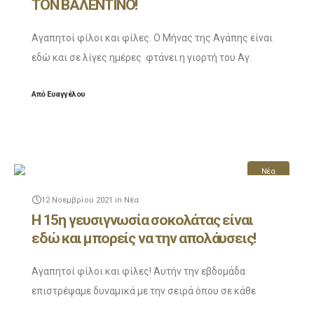
ΤΟΝ ΒΑΛΕΝΤΙΝΟ!
Αγαπητοί φίλοι και φίλες. Ο Μήνας της Αγάπης είναι
εδώ και σε λίγες ημέρες φτάνει η γιορτή του Αγ.
Βαλεντίνου και για φέτος στο Ζαχαροπλαστείο
Από
Ευαγγέλου
Ευαγγέλου έχουμε κάτι ξεχωριστό για
Νέα
12 Νοεμβρίου 2021
in
Νέα
Η 15η γευσιγνωσία σοκολάτας είναι
εδώ και μπορείς να την απολάυσεις!
Αγαπητοί φίλοι και φίλες! Αυτήν την εβδομάδα
επιστρέψαμε δυναμικά με την σειρά όπου σε κάθε
Facebook live μας κάνουμε μια γευσιγνωσία μιας