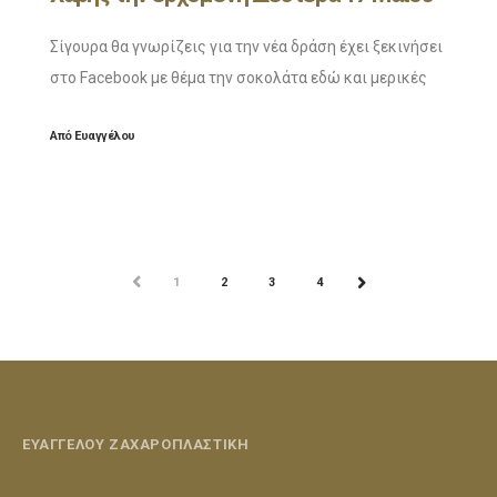
Σίγουρα θα γνωρίζεις για την νέα δράση έχει ξεκινήσει
στο Facebook με θέμα την σοκολάτα εδώ και μερικές
εβδομάδες! Κάθε Δευτέρα ο Χάρης Καραγιάννης κάνει
Από
Ευαγγέλου
ένα LIVE στην σελίδα μας
ΠΡΟΗΓ
1
2
3
4
ΕΠΟΜ
ΕΥΑΓΓΕΛΟΥ ΖΑΧΑΡΟΠΛΑΣΤΙΚΗ